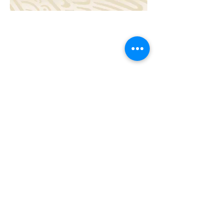
Contáctanos:
fapetramorga@
gmail.com
Ubicaciones:
Acapulco, Guerrero.
Ciudad de México.
© 2018 -- Fundación Afromexicana Petra Morga